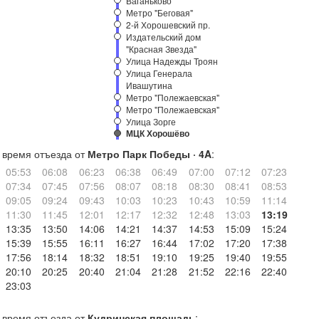
Ваганьково
Метро "Беговая"
2-й Хорошевский пр.
Издательский дом
"Красная Звезда"
Улица Надежды Троян
Улица Генерала
Ивашутина
Метро "Полежаевская"
Метро "Полежаевская"
Улица Зорге
МЦК Хорошёво
время отъезда от
Метро Парк Победы · 4A
:
05:53
06:08
06:23
06:38
06:49
07:00
07:12
07:23
07:34
07:45
07:56
08:07
08:18
08:30
08:41
08:53
09:05
09:24
09:43
10:03
10:23
10:43
10:59
11:14
11:30
11:45
12:01
12:17
12:32
12:48
13:03
13:19
13:35
13:50
14:06
14:21
14:37
14:53
15:09
15:24
15:39
15:55
16:11
16:27
16:44
17:02
17:20
17:38
17:56
18:14
18:32
18:51
19:10
19:25
19:40
19:55
20:10
20:25
20:40
21:04
21:28
21:52
22:16
22:40
23:03
время отъезда от
Кудринская площадь
: