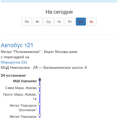
На сегодня
Пн
Вт
Ср
Чт
Пт
Сб
Вс
Автобус т21
Метро "Полежаевская" - Берег Москвы-реки
с пересадкой на
Маршрутка 22к
МЦД Никольское · 2A — Балашихинское шоссе, 6
24 остановки
:
МЦК Хорошёво
Сквер Марш. Жукова
Просп. Марш. Жукова,
14
Метро "Народное
Ополчение"
Метро "Народное