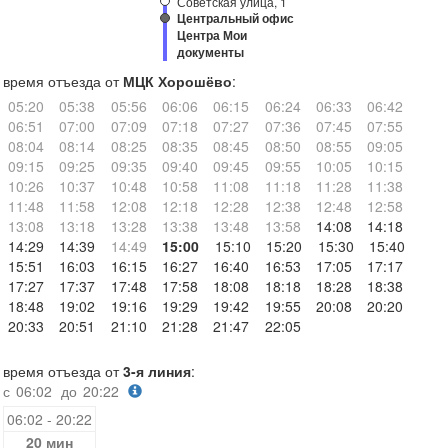
Советская улица, 1
Центральный офис
Центра Мои
документы
время отъезда от
МЦК Хорошёво
:
05:20
05:38
05:56
06:06
06:15
06:24
06:33
06:42
06:51
07:00
07:09
07:18
07:27
07:36
07:45
07:55
08:04
08:14
08:25
08:35
08:45
08:50
08:55
09:05
09:15
09:25
09:35
09:40
09:45
09:55
10:05
10:15
10:26
10:37
10:48
10:58
11:08
11:18
11:28
11:38
11:48
11:58
12:08
12:18
12:28
12:38
12:48
12:58
13:08
13:18
13:28
13:38
13:48
13:58
14:08
14:18
14:29
14:39
14:49
15:00
15:10
15:20
15:30
15:40
15:51
16:03
16:15
16:27
16:40
16:53
17:05
17:17
17:27
17:37
17:48
17:58
18:08
18:18
18:28
18:38
18:48
19:02
19:16
19:29
19:42
19:55
20:08
20:20
20:33
20:51
21:10
21:28
21:47
22:05
время отъезда от
3-я линия
:
с
06:02
до
20:22
06:02 - 20:22
20 мин