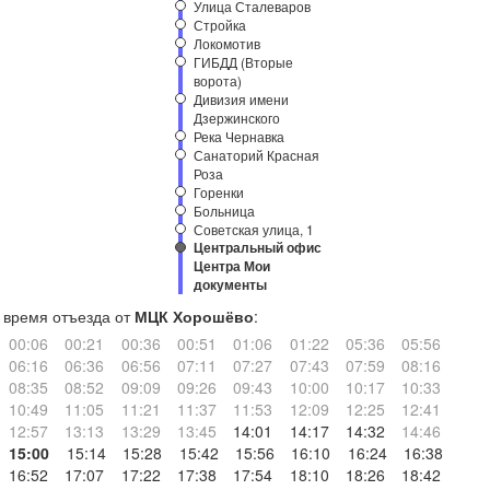
Улица Сталеваров
Стройка
Локомотив
ГИБДД (Вторые
ворота)
Дивизия имени
Дзержинского
Река Чернавка
Санаторий Красная
Роза
Горенки
Больница
Советская улица, 1
Центральный офис
Центра Мои
документы
время отъезда от
МЦК Хорошёво
:
00:06
00:21
00:36
00:51
01:06
01:22
05:36
05:56
06:16
06:36
06:56
07:11
07:27
07:43
07:59
08:16
08:35
08:52
09:09
09:26
09:43
10:00
10:17
10:33
10:49
11:05
11:21
11:37
11:53
12:09
12:25
12:41
12:57
13:13
13:29
13:45
14:01
14:17
14:32
14:46
15:00
15:14
15:28
15:42
15:56
16:10
16:24
16:38
16:52
17:07
17:22
17:38
17:54
18:10
18:26
18:42