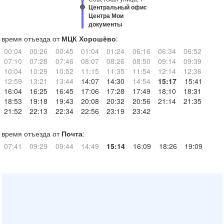
Центральный офис
Центра Мои
документы
время отъезда от
МЦК Хорошёво
:
00:04
00:26
00:45
01:04
01:24
06:16
06:34
06:52
07:10
07:28
07:46
08:07
08:26
08:50
09:14
09:39
10:04
10:29
10:52
11:15
11:35
11:54
12:14
12:36
12:59
13:21
13:44
14:07
14:30
14:54
15:17
15:41
16:04
16:25
16:45
17:06
17:28
17:49
18:10
18:31
18:53
19:18
19:43
20:08
20:32
20:56
21:14
21:35
21:52
22:13
22:34
22:56
23:19
23:42
время отъезда от
Почта
:
07:41
09:29
09:44
14:49
15:14
16:09
18:26
19:09