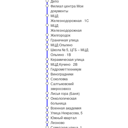
Депо
Филиал центра Мои
документы
МЦД
Железнодорожная · 1C
МЦД
Железнодорожная
Жилгородок
Граничная улица
МЦД Ольгино
Школа № 5, ЦГБ – МЦД
Ольгино · 1B
Керамическая улица
МЦД Кучино · 2B
Гидрометтехникум
Виноградники
Соколовка
Салтыковский
зверосовхоз
Лисья гора (Баня)
Онкологическая
больница
Военная академия
Улица Некрасова, 5
Южный квартал
Леоново
Советская улица, 1