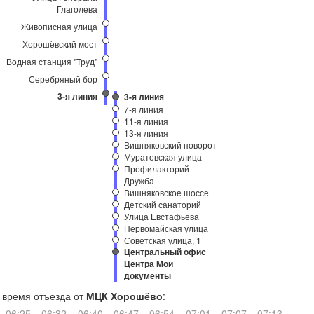
Глаголева
Живописная улица
Хорошёвский мост
Водная станция "Труд"
Серебряный бор
3-я линия
3-я линия
7-я линия
11-я линия
13-я линия
Вишняковский поворот
Муратовская улица
Профилакторий
Дружба
Вишняковское шоссе
Детский санаторий
Улица Евстафьева
Первомайская улица
Советская улица, 1
Центральный офис
Центра Мои
документы
время отъезда от
МЦК Хорошёво
:
06:25
06:32
06:40
06:47
06:54
07:01
07:07
07:13