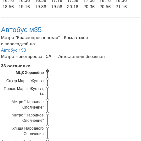
16:16
16:36
16:56
17:16
17:36
17:56
18:16
18:36
18:56
19:16
19:36
19:56
20:16
20:36
20:56
21:16
Автобус м35
Метро "Краснопресненская" - Крылатское
с пересадкой на
Автобус 193
Метро Новогиреево · 5A — Автостанция Звёздная
33 остановки
:
МЦК Хорошёво
Сквер Марш. Жукова
Просп. Марш. Жукова,
14
Метро "Народное
Ополчение"
Метро "Народное
Ополчение"
Улица Народного
Ополчения