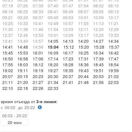
07:19
07:26
07:33
07:40
07:47
07:54
08:02
08:10
08:18
08:25
08:33
08:41
08:49
08:57
09:05
09:13
09:21
09:29
09:37
09:45
09:53
10:01
10:09
10:17
10:25
10:33
10:41
10:49
10:57
11:05
11:13
11:21
11:30
11:38
11:46
11:54
12:03
12:11
12:20
12:29
12:37
12:45
12:53
13:01
13:09
13:17
13:25
13:33
13:41
13:49
13:57
14:05
14:13
14:20
14:27
14:34
14:41
14:48
14:56
15:04
15:12
15:20
15:28
15:37
15:45
15:53
16:01
16:09
16:17
16:25
16:34
16:42
16:50
16:58
17:06
17:14
17:23
17:31
17:39
17:47
17:55
18:03
18:12
18:20
18:28
18:36
18:45
18:54
19:02
19:11
19:19
19:27
19:35
19:43
19:51
19:59
20:07
20:15
20:23
20:30
20:37
20:44
20:53
21:02
21:11
21:20
21:27
21:34
21:41
21:48
21:56
22:03
22:10
22:18
22:26
22:33
время отъезда от
3-я линия
:
с
06:02
до
20:22
06:02 - 20:22
20 мин