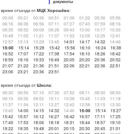
документы
время отъезда от
МЦК Хорошёво
:
00:06
00:21
00:36
00:51
01:06
01:22
05:36
05:56
06:16
06:36
06:56
07:11
07:27
07:43
07:59
08:16
08:35
08:52
09:09
09:26
09:43
10:00
10:17
10:33
10:49
11:05
11:21
11:37
11:53
12:09
12:25
12:41
12:57
13:13
13:29
13:45
14:01
14:17
14:32
14:46
15:00
15:14
15:28
15:42
15:56
16:10
16:24
16:38
16:52
17:07
17:22
17:38
17:54
18:10
18:26
18:42
18:59
19:16
19:33
19:49
20:05
20:20
20:36
20:52
21:07
21:22
21:36
21:51
22:06
22:21
22:36
22:51
23:06
23:21
23:36
23:51
время отъезда от
Школа
:
06:30
06:50
07:10
07:30
07:52
08:11
08:30
08:50
09:10
09:30
09:52
10:11
10:28
10:45
11:03
11:18
11:37
11:54
12:11
12:27
12:42
12:58
13:15
13:30
13:45
14:00
14:15
14:32
14:46
15:00
15:14
15:27
15:42
15:57
16:12
16:27
16:42
16:57
17:11
17:25
17:40
17:53
18:06
18:18
18:31
18:44
18:57
19:10
19:22
19:35
19:48
20:01
20:15
20:30
20:45
21:01