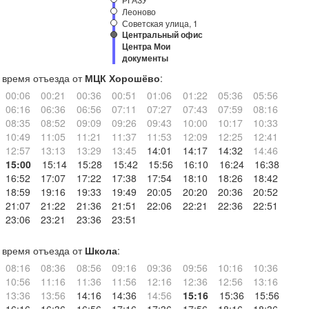
Леоново
Советская улица, 1
Центральный офис
Центра Мои
документы
время отъезда от
МЦК Хорошёво
:
00:06
00:21
00:36
00:51
01:06
01:22
05:36
05:56
06:16
06:36
06:56
07:11
07:27
07:43
07:59
08:16
08:35
08:52
09:09
09:26
09:43
10:00
10:17
10:33
10:49
11:05
11:21
11:37
11:53
12:09
12:25
12:41
12:57
13:13
13:29
13:45
14:01
14:17
14:32
14:46
15:00
15:14
15:28
15:42
15:56
16:10
16:24
16:38
16:52
17:07
17:22
17:38
17:54
18:10
18:26
18:42
18:59
19:16
19:33
19:49
20:05
20:20
20:36
20:52
21:07
21:22
21:36
21:51
22:06
22:21
22:36
22:51
23:06
23:21
23:36
23:51
время отъезда от
Школа
:
08:16
08:36
08:56
09:16
09:36
09:56
10:16
10:36
10:56
11:16
11:36
11:56
12:16
12:36
12:56
13:16
13:36
13:56
14:16
14:36
14:56
15:16
15:36
15:56