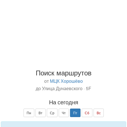
Поиск маршрутов
от
МЦК Хорошёво
до Улица Дунаевского · 5F
На сегодня
Пн
Вт
Ср
Чт
Пт
Сб
Вс