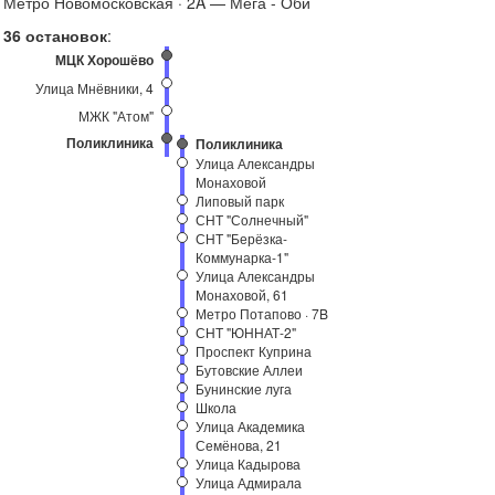
Метро Новомосковская · 2A — Мега - Оби
36 остановок
:
МЦК Хорошёво
Улица Мнёвники, 4
МЖК "Атом"
Поликлиника
Поликлиника
Улица Александры
Монаховой
Липовый парк
СНТ "Солнечный"
СНТ "Берёзка-
Коммунарка-1"
Улица Александры
Монаховой, 61
Метро Потапово · 7B
СНТ "ЮННАТ-2"
Проспект Куприна
Бутовские Аллеи
Бунинские луга
Школа
Улица Академика
Семёнова, 21
Улица Кадырова
Улица Адмирала