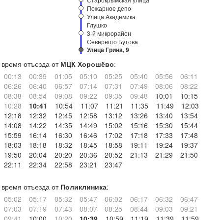
Пожарное депо
Улица Академика
Глушко
3-й микрорайон
Северного Бутова
Улица Грина, 9
время отъезда от
МЦК Хорошёво
:
00:13
00:39
01:05
05:10
05:25
05:40
05:56
06:11
06:26
06:40
06:57
07:14
07:31
07:49
08:06
08:22
08:38
08:54
09:08
09:22
09:35
09:48
10:01
10:15
10:28
10:41
10:54
11:07
11:21
11:35
11:49
12:03
12:18
12:32
12:45
12:58
13:12
13:26
13:40
13:54
14:08
14:22
14:35
14:49
15:02
15:16
15:30
15:44
15:59
16:14
16:30
16:46
17:02
17:18
17:33
17:48
18:03
18:18
18:32
18:45
18:58
19:11
19:24
19:37
19:50
20:04
20:20
20:36
20:52
21:13
21:29
21:50
22:11
22:34
22:58
23:21
23:47
время отъезда от
Поликлиника
:
05:02
05:17
05:32
05:47
06:02
06:17
06:32
06:47
07:03
07:19
07:43
08:07
08:25
08:44
09:03
09:21
09:41
10:00
10:20
10:39
10:59
11:19
11:39
11:59