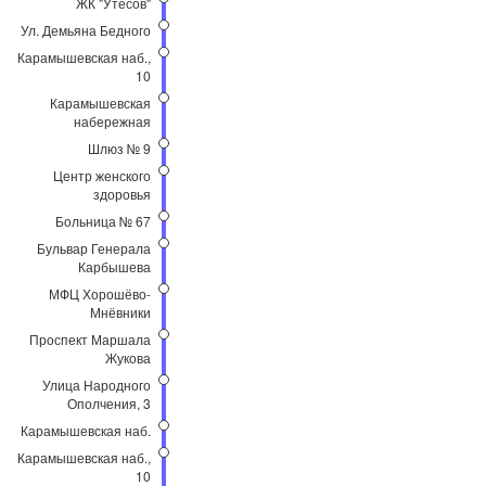
ЖК "Утёсов"
Ул. Демьяна Бедного
Карамышевская наб.,
10
Карамышевская
набережная
Шлюз № 9
Центр женского
здоровья
Больница № 67
Бульвар Генерала
Карбышева
МФЦ Хорошёво-
Мнёвники
Проспект Маршала
Жукова
Улица Народного
Ополчения, 3
Карамышевская наб.
Карамышевская наб.,
10