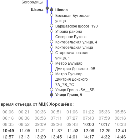
Богородицы
Школа
Школа
Большая Бутовская
улица
Варшавское шоссе, 190
Управа района
Северное Бутово
Коктебельская улица, 4
Коктебельская улица
Старокачаловская
улица, 1
Метро Бульвар
Дмитрия Донского · 9B
Метро Бульвар
Дмитрия Донского ·
7A_7B_7C
Улица Грина · 5A__5B
Улица Грина, 9
время отъезда от
МЦК Хорошёво
:
00:06
00:21
00:36
00:51
01:06
01:22
05:36
05:56
06:16
06:36
06:56
07:11
07:27
07:43
07:59
08:16
08:35
08:52
09:09
09:26
09:43
10:00
10:17
10:33
10:49
11:05
11:21
11:37
11:53
12:09
12:25
12:41
12:57
13:13
13:29
13:45
14:01
14:17
14:32
14:46