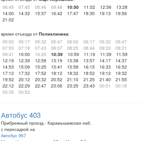
06:45
07:45
08:46
09:48
10:50
11:52
12:56
13:28
14:00
14:32
15:37
16:42
17:47
18:30
19:13
19:56
21:02
время отъезда от
Поликлиника
:
05:02
05:17
05:32
05:47
06:02
06:17
06:32
06:47
07:03
07:19
07:43
08:07
08:25
08:44
09:03
09:21
09:41
10:00
10:20
10:39
10:59
11:19
11:39
11:59
12:19
12:39
12:59
13:19
13:38
13:57
14:17
14:37
14:53
15:09
15:25
15:41
15:58
16:15
16:33
16:52
17:12
17:32
17:52
18:12
18:32
18:52
19:12
19:32
19:52
20:12
20:32
20:52
21:10
21:25
21:40
21:55
22:12
22:29
22:47
23:06
23:25
23:43
00:01
00:18
00:35
00:52
Автобус 403
Прибрежный проезд - Карамышевская наб.
с пересадкой на
Автобус 967