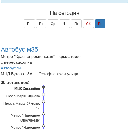
На сегодня
Пн
Вт
Ср
Чт
Пт
Сб
Вс
Автобус м35
Метро "Краснопресненская" - Крылатское
с пересадкой на
Автобус 94
МЦД Бутово · 3A — Остафьевская улица
30 остановок
:
МЦК Хорошёво
Сквер Марш. Жукова
Просп. Марш. Жукова,
14
Метро "Народное
Ополчение"
Метро "Народное