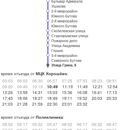
Бульвар Адмирала
Ушакова
2-й микрорайон
Южного Бутова
2-й микрорайон
Южного Бутова
Скобелевская улица
Старокрымская улица
Пожарное депо
Улица Академика
Глушко
3-й микрорайон
Северного Бутова
Улица Грина, 9
время отъезда от
МЦК Хорошёво
:
00:03
06:02
06:30
06:57
07:25
07:53
08:23
08:51
09:20
09:49
10:19
10:49
11:19
11:49
12:21
12:54
13:26
13:59
14:31
15:03
15:36
16:08
16:41
17:13
17:45
18:06
18:27
18:49
19:11
19:32
20:03
20:33
21:03
21:28
21:59
22:30
23:01
23:32
время отъезда от
Поликлиника
:
05:02
05:17
05:32
05:47
06:02
06:17
06:32
06:47