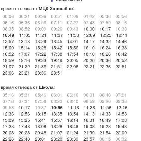
время отъезда от
МЦК Хорошёво
:
00:06
00:21
00:36
00:51
01:06
01:22
05:36
05:56
06:16
06:36
06:56
07:11
07:27
07:43
07:59
08:16
08:35
08:52
09:09
09:26
09:43
10:00
10:17
10:33
10:49
11:05
11:21
11:37
11:53
12:09
12:25
12:41
12:57
13:13
13:29
13:45
14:01
14:17
14:32
14:46
15:00
15:14
15:28
15:42
15:56
16:10
16:24
16:38
16:52
17:07
17:22
17:38
17:54
18:10
18:26
18:42
18:59
19:16
19:33
19:49
20:05
20:20
20:36
20:52
21:07
21:22
21:36
21:51
22:06
22:21
22:36
22:51
23:06
23:21
23:36
23:51
время отъезда от
Школа
:
05:16
05:31
05:46
06:01
06:16
06:31
06:46
07:01
07:18
07:34
07:58
08:22
08:40
08:59
09:20
09:38
09:58
10:17
10:37
10:56
11:16
11:36
11:56
12:16
12:36
12:56
13:15
13:35
13:54
14:13
14:33
14:53
15:09
15:25
15:41
15:57
16:14
16:31
16:49
17:08
17:28
17:48
18:08
18:28
18:48
19:08
19:28
19:48
20:08
20:28
20:48
21:07
21:24
21:39
21:54
22:09
22:26
22:43
23:01
23:20
23:39
23:57
00:15
00:32