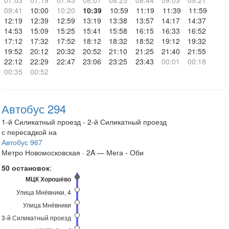
07:03
07:19
07:43
08:07
08:25
08:44
09:03
09:21
09:41
10:00
10:20
10:39
10:59
11:19
11:39
11:59
12:19
12:39
12:59
13:19
13:38
13:57
14:17
14:37
14:53
15:09
15:25
15:41
15:58
16:15
16:33
16:52
17:12
17:32
17:52
18:12
18:32
18:52
19:12
19:32
19:52
20:12
20:32
20:52
21:10
21:25
21:40
21:55
22:12
22:29
22:47
23:06
23:25
23:43
00:01
00:18
00:35
00:52
Автобус 294
1-й Силикатный проезд - 2-й Силикатный проезд
с пересадкой на
Автобус 967
Метро Новомосковская · 2A — Мега - Оби
50 остановок
:
МЦК Хорошёво
Улица Мнёвники, 4
Улица Мнёвники
3-й Силикатный проезд