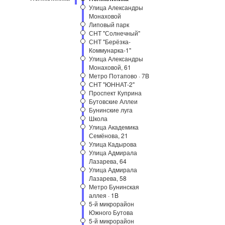
Улица Александры
Монаховой
Липовый парк
СНТ "Солнечный"
СНТ "Берёзка-
Коммунарка-1"
Улица Александры
Монаховой, 61
Метро Потапово · 7B
СНТ "ЮННАТ-2"
Проспект Куприна
Бутовские Аллеи
Бунинские луга
Школа
Улица Академика
Семёнова, 21
Улица Кадырова
Улица Адмирала
Лазарева, 64
Улица Адмирала
Лазарева, 58
Метро Бунинская
аллея · 1B
5-й микрорайон
Южного Бутова
5-й микрорайон