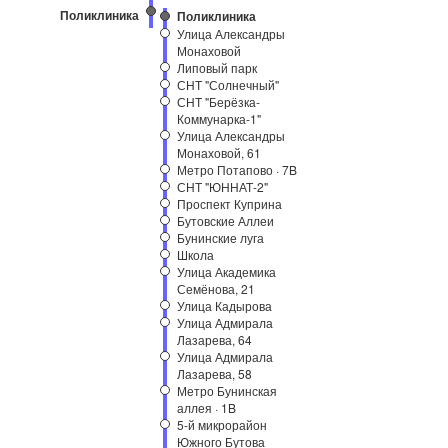
Поликлиника
Поликлиника
Улица Александры
Монаховой
Липовый парк
СНТ "Солнечный"
СНТ "Берёзка-
Коммунарка-1"
Улица Александры
Монаховой, 61
Метро Потапово · 7B
СНТ "ЮННАТ-2"
Проспект Куприна
Бутовские Аллеи
Бунинские луга
Школа
Улица Академика
Семёнова, 21
Улица Кадырова
Улица Адмирала
Лазарева, 64
Улица Адмирала
Лазарева, 58
Метро Бунинская
аллея · 1B
5-й микрорайон
Южного Бутова