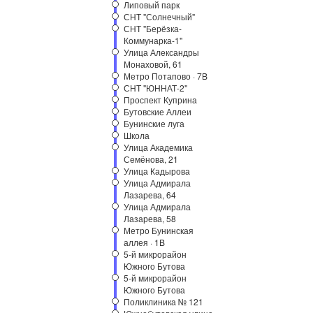
Липовый парк
СНТ "Солнечный"
СНТ "Берёзка-
Коммунарка-1"
Улица Александры
Монаховой, 61
Метро Потапово · 7B
СНТ "ЮННАТ-2"
Проспект Куприна
Бутовские Аллеи
Бунинские луга
Школа
Улица Академика
Семёнова, 21
Улица Кадырова
Улица Адмирала
Лазарева, 64
Улица Адмирала
Лазарева, 58
Метро Бунинская
аллея · 1B
5-й микрорайон
Южного Бутова
5-й микрорайон
Южного Бутова
Поликлиника № 121