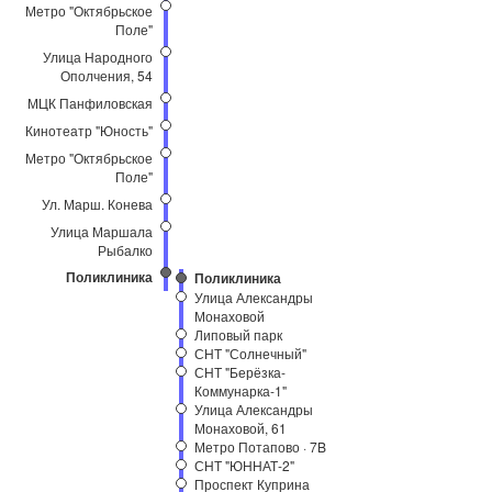
Метро "Октябрьское
Поле"
Улица Народного
Ополчения, 54
МЦК Панфиловская
Кинотеатр "Юность"
Метро "Октябрьское
Поле"
Ул. Марш. Конева
Улица Маршала
Рыбалко
Поликлиника
Поликлиника
Улица Александры
Монаховой
Липовый парк
СНТ "Солнечный"
СНТ "Берёзка-
Коммунарка-1"
Улица Александры
Монаховой, 61
Метро Потапово · 7B
СНТ "ЮННАТ-2"
Проспект Куприна