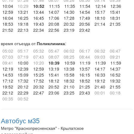
07:10
07:28
07:46
08:07
08:26
08:50
09:14
09:39
10:04
10:29
10:52
11:15
11:35
11:54
12:14
12:36
12:59
13:21
13:44
14:07
14:30
14:54
15:17
15:41
16:04
16:25
16:45
17:06
17:28
17:49
18:10
18:31
18:53
19:18
19:43
20:08
20:32
20:56
21:14
21:35
21:52
22:13
22:34
22:56
23:19
23:42
время отъезда от
Поликлиника
:
05:02
05:17
05:32
05:47
06:02
06:17
06:32
06:47
07:03
07:19
07:43
08:07
08:25
08:44
09:03
09:21
09:41
10:00
10:20
10:39
10:59
11:19
11:39
11:59
12:19
12:39
12:59
13:19
13:38
13:57
14:17
14:37
14:53
15:09
15:25
15:41
15:58
16:15
16:33
16:52
17:12
17:32
17:52
18:12
18:32
18:52
19:12
19:32
19:52
20:12
20:32
20:52
21:10
21:25
21:40
21:55
22:12
22:29
22:47
23:06
23:25
23:43
00:01
00:18
00:35
00:52
Автобус м35
Метро "Краснопресненская" - Крылатское