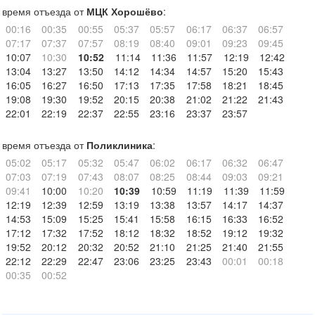
время отъезда от
МЦК Хорошёво
:
00:16
00:35
00:55
05:37
05:57
06:17
06:37
06:57
07:17
07:37
07:57
08:19
08:40
09:01
09:23
09:45
10:07
10:30
10:52
11:14
11:36
11:57
12:19
12:42
13:04
13:27
13:50
14:12
14:34
14:57
15:20
15:43
16:05
16:27
16:50
17:13
17:35
17:58
18:21
18:45
19:08
19:30
19:52
20:15
20:38
21:02
21:22
21:43
22:01
22:19
22:37
22:55
23:16
23:37
23:57
время отъезда от
Поликлиника
:
05:02
05:17
05:32
05:47
06:02
06:17
06:32
06:47
07:03
07:19
07:43
08:07
08:25
08:44
09:03
09:21
09:41
10:00
10:20
10:39
10:59
11:19
11:39
11:59
12:19
12:39
12:59
13:19
13:38
13:57
14:17
14:37
14:53
15:09
15:25
15:41
15:58
16:15
16:33
16:52
17:12
17:32
17:52
18:12
18:32
18:52
19:12
19:32
19:52
20:12
20:32
20:52
21:10
21:25
21:40
21:55
22:12
22:29
22:47
23:06
23:25
23:43
00:01
00:18
00:35
00:52