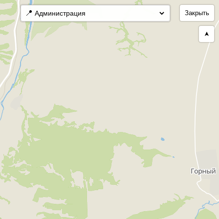
📍
Закрыть
➤