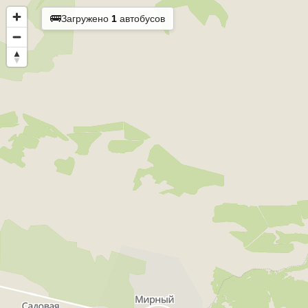
🚌
Загружено
1
автобусов