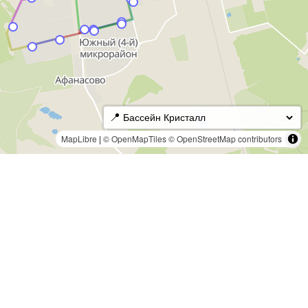
📍
MapLibre
|
© OpenMapTiles
© OpenStreetMap contributors