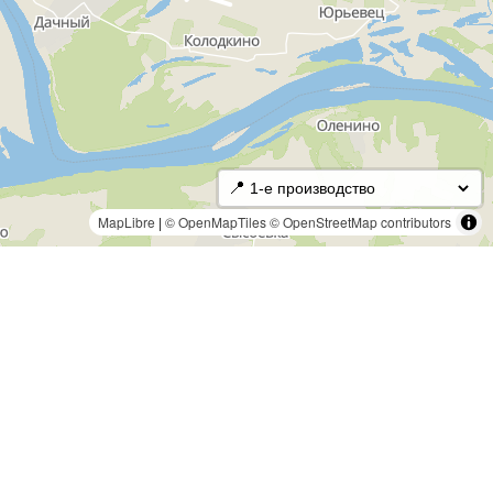
📍
MapLibre
|
© OpenMapTiles
© OpenStreetMap contributors