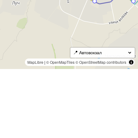
📍
MapLibre
|
© OpenMapTiles
© OpenStreetMap contributors