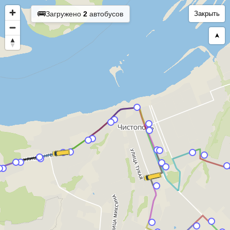
🚌
Загружено
2
автобусов
Закрыть
➤