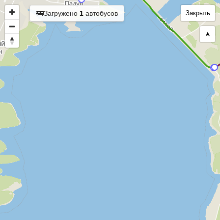
🚌
Загружено
1
автобусов
Закрыть
➤