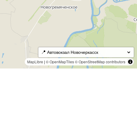
📍
MapLibre
|
© OpenMapTiles
© OpenStreetMap contributors