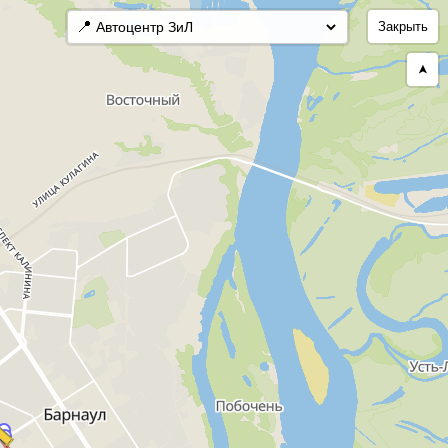
📍
Закрыть
➤