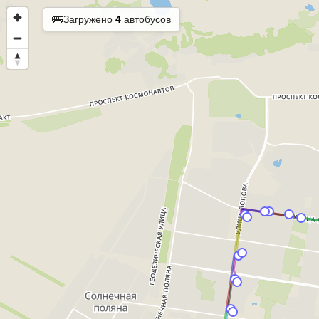
🚌
Загружено
4
автобусов