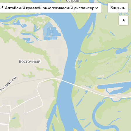
📍
Закрыть
➤