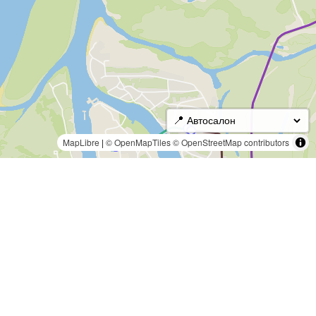
📍
MapLibre
|
© OpenMapTiles
© OpenStreetMap contributors