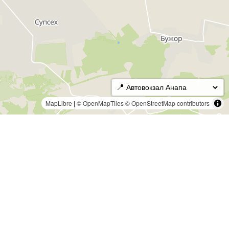
📍
MapLibre
|
© OpenMapTiles
© OpenStreetMap contributors